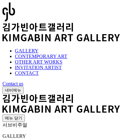
GALLERY
CONTEMPORARY ART
OTHER ART WORKS
INVITATION ARTIST
CONTACT
Contact us
네비메뉴
메뉴 닫기
서브비주얼
GALLERY