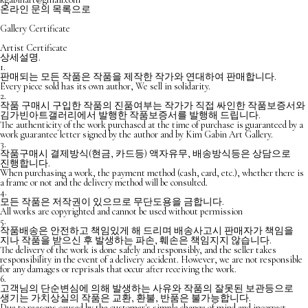
온라인 문의
목록으로
Gallery Certificate
Artist Certificate
상세설명.
1.
판매되는 모든 작품은 작품을 제작한 작가와 연대하여 판매합니다.
Every piece sold has its own author, We sell in solidarity.
2.
작품 구매시 구입한 작품의 진품여부는 작가가 직접 싸인한 작품보증서와
김가빈아트갤러리에서 발행한 작품보증서를 발행해 드립니다.
The authenticity of the work purchased at the time of purchase is guaranteed by a
work guarantee letter signed by the author and by Kim Gabin Art Gallery.
3.
작품구매시 결제방식(현금, 카드등) 액자유무, 배송방식등은 상담으로
진행합니다.
When purchasing a work, the payment method (cash, card, etc.), whether there is
a frame or not and the delivery method will be consulted.
4.
모든 작품은 저작권이 있으므로 무단도용을 금합니다.
All works are copyrighted and cannot be used without permission
5.
작품배송은 안전하고 책임있게 해 드리며 배송사고시 판매자가 책임을
지나 작품을 받으신 후 발생하는 파손, 훼손은 책임지지 않습니다.
The delivery of the work is done safely and responsibly, and the seller takes
responsibility in the event of a delivery accident. However, we are not responsible
for any damages or reprisals that occur after receiving the work.
6.
고객님의 단순변심에 의해 발생하는 사유와 작품의 잘못된 보관등으로
생기는 가치상실의 작품은 교환, 환불, 반품은 불가능합니다.
Due to reasons caused by the customer's simple change of mind and incorrect