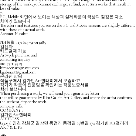
storage of the work, you cannot exchange, refund, or return works that result in
loss of value.
7.
PC, Mobile 화면에서 보이는 색상과 실제작품의 색상과 질감은 다소
차이가 있습니다.
The colors and textures you see on the PC and Mobile screens are slightly different
with those of a actual work.
Account Number
NH농협 : 171845-51-013285
김선자
카드결제 가능
Artwork purchase and
consulting inquiry
010-3711-9929
kimseonart@naver.com
kgabinart@gmail.com
온라인 상담
작품구매시 김가빈Art갤러리에서 보증하고
작가가 작품이 진품임을 확인하는 작품보증서를
함께 보냅니다.
When purchasing a work, we will send you a guarantee letter
that will be guaranteed by Kim Ga-bin Art Gallery and where the artist confirms
the authenticity of the work.
company info.
COMPANY :
김가빈Art갤러리
ADDRESS :
(23053) 인천 강화군 길상면 동검리 동검길 65번길 174 김가빈 Art갤러리
ART & LIFE