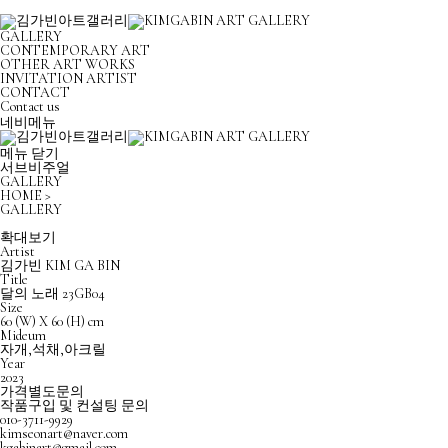
GALLERY
CONTEMPORARY ART
OTHER ART WORKS
INVITATION ARTIST
CONTACT
Contact us
네비메뉴
메뉴 닫기
서브비주얼
GALLERY
HOME >
GALLERY
확대보기
Artist
김가빈
KIM GA BIN
Title
달의 노래 23GB04
Size
60 (W) X 60 (H) cm
Mideum
자개,석채,아크릴
Year
2023
가격별도문의
작품구입 및 컨설팅 문의
010-3711-9929
kimseonart@naver.com
kgabinart@gmail.com